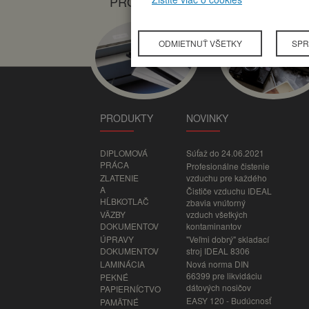
PRODUKTY
NOVINKY
ODMIETNUŤ VŠETKY
SPR
PRODUKTY
NOVINKY
DIPLOMOVÁ
Súťaž do 24.06.2021
PRÁCA
Profesionálne čistenie
ZLATENIE
vzduchu pre každého
A
Čističe vzduchu IDEAL
HĹBKOTLAČ
zbavia vnútorný
VÄZBY
vzduch všetkých
DOKUMENTOV
kontaminantov
ÚPRAVY
"Veľmi dobrý" skladací
DOKUMENTOV
stroj IDEAL 8306
LAMINÁCIA
Nová norma DIN
66399 pre likvidáciu
PEKNÉ
dátových nosičov
PAPIERNÍCTVO
EASY 120 - Budúcnosť
PAMÄTNÉ