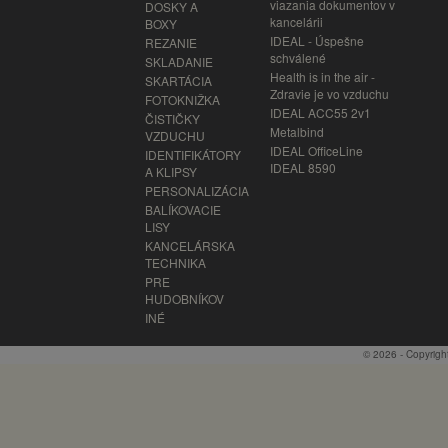
viazania dokumentov v
DOSKY A
kancelárii
BOXY
IDEAL - Úspešne
REZANIE
schválené
SKLADANIE
Health is in the air -
SKARTÁCIA
Zdravie je vo vzduchu
FOTOKNIŽKA
IDEAL ACC55 2v1
ČISTIČKY
Metalbind
VZDUCHU
IDEAL OfficeLine
IDENTIFIKÁTORY
IDEAL 8590
A KLIPSY
PERSONALIZÁCIA
BALÍKOVACIE
LISY
KANCELÁRSKA
TECHNIKA
PRE
HUDOBNÍKOV
INÉ
© 2026 - Copyrigh