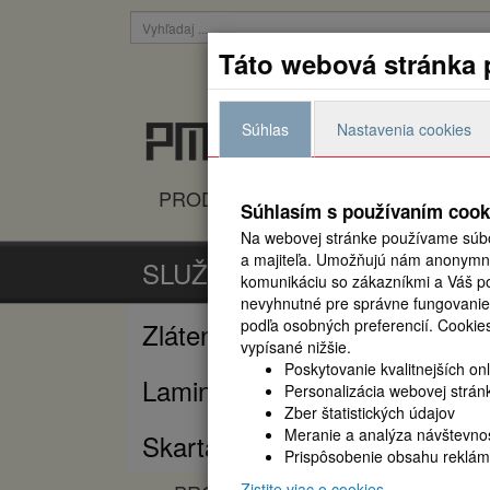
Táto webová stránka 
Prihlásiť
Súhlas
Nastavenia cookies
Všetko pre viazanie, laminac
PRODUKTY
NOVINKY
K
Súhlasím s používaním cook
Na webovej stránke používame súbo
a majiteľa. Umožňujú nám anonymne 
SLUŽBY
komunikáciu so zákazníkmi a Váš pou
nevyhnutné pre správne fungovanie
podľa osobných preferencií.
Cookies
Zlátenie a hĺbkotlač
vypísané nižšie.
Poskytovanie kvalitnejších on
Laminácia
Personalizácia webovej strán
Zber štatistických údajov
Meranie a analýza návštevnos
Skartácia
Prispôsobenie obsahu reklám
Zistite viac o cookies