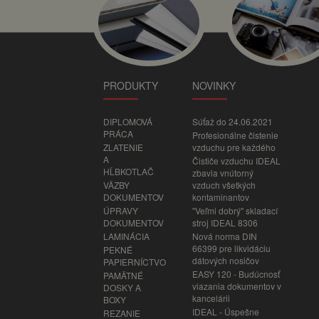
PRODUKTY
NOVINKY
DIPLOMOVÁ
Súťaž do 24.06.2021
PRÁCA
Profesionálne čistenie
ZLATENIE
vzduchu pre každého
A
Čističe vzduchu IDEAL
HĹBKOTLAČ
zbavia vnútorný
VÄZBY
vzduch všetkých
DOKUMENTOV
kontaminantov
ÚPRAVY
"Veľmi dobrý" skladací
DOKUMENTOV
stroj IDEAL 8306
LAMINÁCIA
Nová norma DIN
66399 pre likvidáciu
PEKNÉ
dátových nosičov
PAPIERNÍCTVO
EASY 120 - Budúcnosť
PAMÄTNÉ
viazania dokumentov v
DOSKY A
kancelárii
BOXY
IDEAL - Úspešne
REZANIE