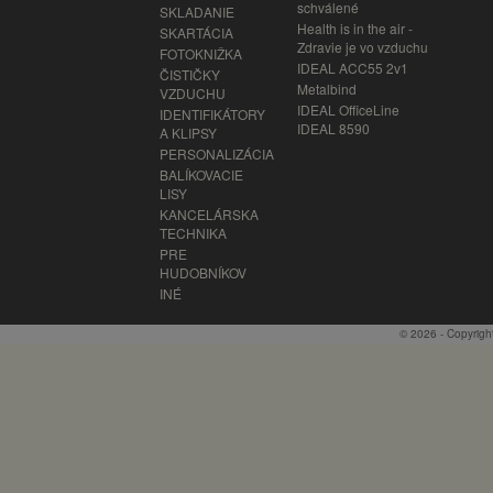
schválené
SKLADANIE
Health is in the air -
SKARTÁCIA
Zdravie je vo vzduchu
FOTOKNIŽKA
IDEAL ACC55 2v1
ČISTIČKY
Metalbind
VZDUCHU
IDEAL OfficeLine
IDENTIFIKÁTORY
IDEAL 8590
A KLIPSY
PERSONALIZÁCIA
BALÍKOVACIE
LISY
KANCELÁRSKA
TECHNIKA
PRE
HUDOBNÍKOV
INÉ
© 2026 - Copyrigh