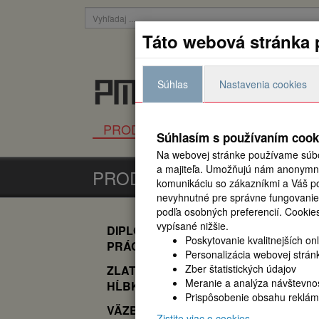
Táto webová stránka 
Prihlásiť
Súhlas
Nastavenia cookies
Všetko pre viazanie, laminac
PRODUKTY
NOVINKY
K
Súhlasím s používaním cook
Na webovej stránke používame súbo
a majiteľa. Umožňujú nám anonymne 
PRODUKTY
komunikáciu so zákazníkmi a Váš pou
nevyhnutné pre správne fungovanie
podľa osobných preferencií.
Cookies
vypísané nižšie.
DIPLOMOVÁ
PRODUKTY
PE
Poskytovanie kvalitnejších on
PRÁCA
Personalizácia webovej strán
Zber štatistických údajov
ZLATENIE A
Najnovšie novinky
Meranie a analýza návštevnos
HĹBKOTLAČ
Prispôsobenie obsahu reklám
VÄZBY
Zistite viac o cookies