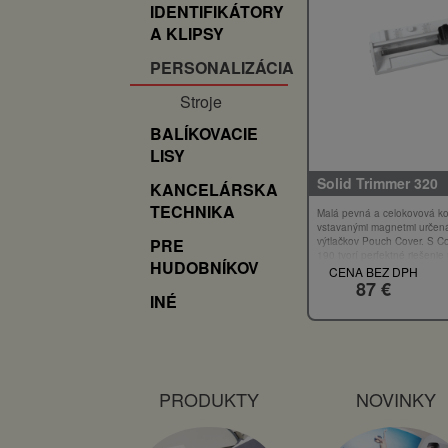
IDENTIFIKÁTORY
A KLIPSY
PERSONALIZÁCIA
Stroje
BALÍKOVACIE
LISY
Solid Trimmer 320
KANCELÁRSKA
TECHNIKA
Malá pevná a celokovová ko
vstavanými magnetmi určená
výtlačkov Pouch Cover. S C
PRE
190 tvorí perfektné riešenie
HUDOBNÍKOV
fotoknižiek.
CENA BEZ DPH
87 €
INÉ
PRODUKTY
NOVINKY