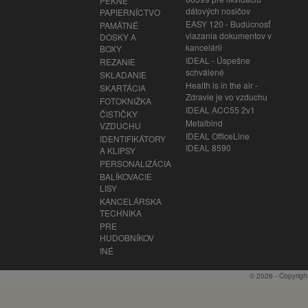
PEKNÉ
dátových nosičov
PAPIERNÍCTVO
EASY 120 - Budúcnosť
PAMÄTNÉ
viazania dokumentov v
DOSKY A
kancelárii
BOXY
IDEAL - Úspešne
REZANIE
schválené
SKLADANIE
Health is in the air -
SKARTÁCIA
Zdravie je vo vzduchu
FOTOKNIŽKA
IDEAL ACC55 2v1
ČISTIČKY
Metalbind
VZDUCHU
IDEAL OfficeLine
IDENTIFIKÁTORY
IDEAL 8590
A KLIPSY
PERSONALIZÁCIA
BALÍKOVACIE
LISY
KANCELÁRSKA
TECHNIKA
PRE
HUDOBNÍKOV
INÉ
© 2026 - Copyrigh