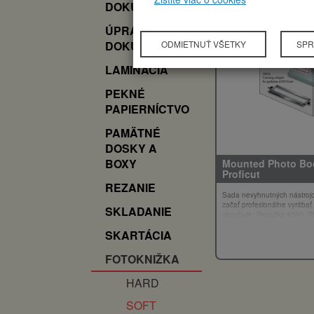
DOKUMENTOV
ÚPRAVY
DOKUMENTOV
ODMIETNUŤ VŠETKY
SPR
LAMINÁCIA
PEKNÉ
PAPIERNÍCTVO
PAMÄTNÉ
DOSKY A
BOXY
Mounted Photo Boo
Proficut
REZANIE
Sada nevyhnutných nástrojo
začať profesionálne vyrábať 
SKLADANIE
obsahuje: Rezačka 4300, P
310mm, Creasing adaptér n
SKARTÁCIA
Spotrebný materiál: DSA Ca
samolepiaci kartón.
Cena na požiadanie
FOTOKNIŽKA
HARD
SOFT