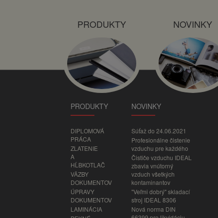
PRODUKTY
NOVINKY
PRODUKTY
NOVINKY
DIPLOMOVÁ
Súťaž do 24.06.2021
PRÁCA
Profesionálne čistenie
ZLATENIE
vzduchu pre každého
A
Čističe vzduchu IDEAL
HĹBKOTLAČ
zbavia vnútorný
VÄZBY
vzduch všetkých
DOKUMENTOV
kontaminantov
ÚPRAVY
"Veľmi dobrý" skladací
DOKUMENTOV
stroj IDEAL 8306
LAMINÁCIA
Nová norma DIN
66399 pre likvidáciu