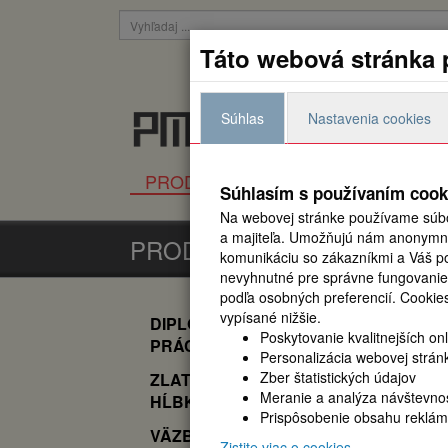
Táto webová stránka 
Prihlásiť
Súhlas
Nastavenia cookies
Všetko pre viazanie, laminac
PRODUKTY
NOVINKY
K
Súhlasím s používaním cook
Na webovej stránke používame súbo
a majiteľa. Umožňujú nám anonymne 
PRODUKTY
komunikáciu so zákazníkmi a Váš pou
nevyhnutné pre správne fungovanie
podľa osobných preferencií.
Cookies
vypísané nižšie.
DIPLOMOVÁ
PRODUKTY
FO
Poskytovanie kvalitnejších on
PRÁCA
Personalizácia webovej strán
Zber štatistických údajov
ZLATENIE A
Od najlacnejšieho
Meranie a analýza návštevnos
HĹBKOTLAČ
Prispôsobenie obsahu reklám
VÄZBY
Zistite viac o cookies