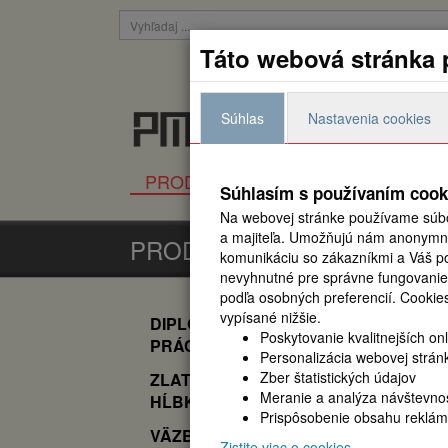
Táto webová stránka 
Prihlásiť
Súhlas
Nastavenia cookies
Všetko pre viazanie, laminac
PRODUKTY
NOVINKY
K
Súhlasím s používaním cook
Na webovej stránke používame súbo
a majiteľa. Umožňujú nám anonymne 
PRODUKTY
komunikáciu so zákazníkmi a Váš pou
nevyhnutné pre správne fungovanie
podľa osobných preferencií.
Cookies
vypísané nižšie.
DIPLOMOVÁ
PRODUKTY
FO
Poskytovanie kvalitnejších on
PRÁCA
Personalizácia webovej strán
Zber štatistických údajov
ZLATENIE A
Podľa názvu
Meranie a analýza návštevnos
HĹBKOTLAČ
Prispôsobenie obsahu reklám
VÄZBY
Zistite viac o cookies