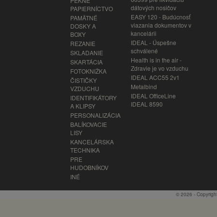
PEKNÉ
dátových nosičov
PAPIERNÍCTVO
EASY 120 - Budúcnosť
PAMÄTNÉ
viazania dokumentov v
DOSKY A
kancelárii
BOXY
IDEAL - Úspešne
REZANIE
schválené
SKLADANIE
Health is in the air -
SKARTÁCIA
Zdravie je vo vzduchu
FOTOKNIŽKA
IDEAL ACC55 2v1
ČISTIČKY
Metalbind
VZDUCHU
IDEAL OfficeLine
IDENTIFIKÁTORY
IDEAL 8590
A KLIPSY
PERSONALIZÁCIA
BALÍKOVACIE
LISY
KANCELÁRSKA
TECHNIKA
PRE
HUDOBNÍKOV
INÉ
© 2026 - Copyrigh