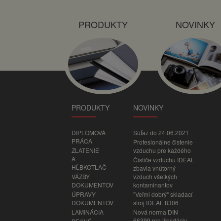
PRODUKTY
NOVINKY
PRODUKTY
NOVINKY
DIPLOMOVÁ
Súťaž do 24.06.2021
PRÁCA
Profesionálne čistenie
ZLATENIE
vzduchu pre každého
A
Čističe vzduchu IDEAL
HĹBKOTLAČ
zbavia vnútorný
VÄZBY
vzduch všetkých
DOKUMENTOV
kontaminantov
ÚPRAVY
"Veľmi dobrý" skladací
DOKUMENTOV
stroj IDEAL 8306
LAMINÁCIA
Nová norma DIN
66399 pre likvidáciu